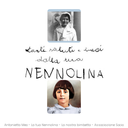
Antonietta Meo - La tua Nennolina - La nostra bimbetta - Associazione Socio