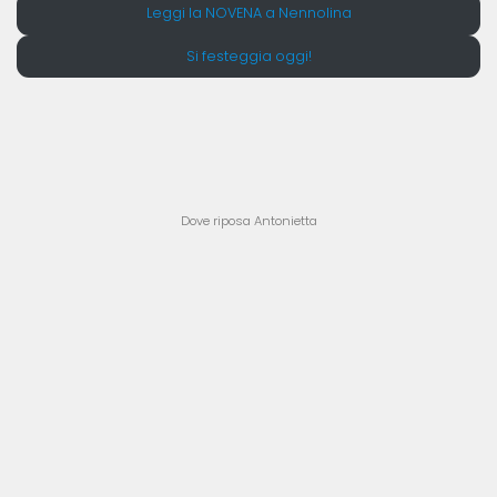
Leggi la NOVENA a Nennolina
Si festeggia oggi!
Dove riposa Antonietta