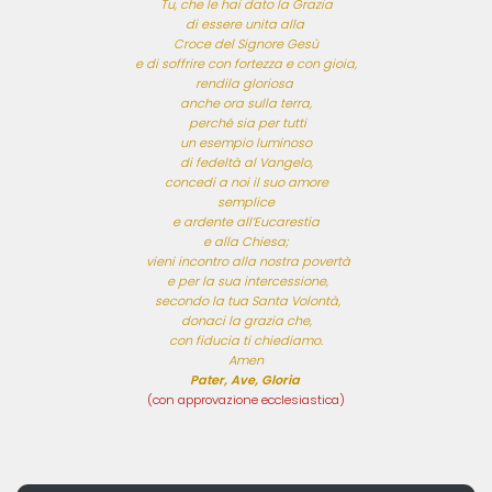
Tu, che le hai dato la Grazia

di essere unita alla 

Croce del Signore Gesù

e di soffrire con fortezza e con gioia,

rendila gloriosa 

anche ora sulla terra,

 perché sia per tutti

 un esempio luminoso 

di fedeltà al Vangelo,

 concedi a noi il suo amore 

semplice

 e ardente all’Eucarestia 

e alla Chiesa;

 vieni incontro alla nostra povertà

 e per la sua intercessione,

 secondo la tua Santa Volontà,

 donaci la grazia che, 

con fiducia ti chiediamo.

Pater, Ave, Gloria
(con approvazione ecclesiastica)