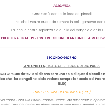
PREGHIERA
Caro Gesù, donaci la fede dei piccoli.
Fa’ che l nostro cuore sia sempre in collegamento con t
Fa’ che la nostra sapienza sia quella del Vangelo e della C
PREGHIERA FINALE PER L’INTERCESSIONE DI ANTONIETTA
MEO
(ved
SECONDO GIORNO:
ANTONIETTA, FIGLIA AFFETTUOSA DI DIO PADRE
ELO: “Guardatevi dal disprezzare uno solo di questi piccoli e n
ico che i loro angeli nel cielo vedono sempre la faccia del Padre 
18,10)
DALLE LETTERINE DI ANTONIETTA ( 70…)
Dio Padre. Caro Dio Padre!…Padre!…Padre! Che bel nome! lo ripete
 bello! Caro Dio Padre, mi piace tanto questo nome, perché vuol dire