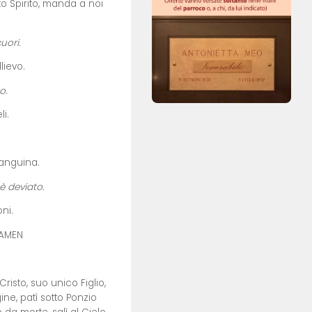
to Spirito, manda a noi
uori.
lievo.
o.
li.
sanguina.
è deviato.
oni.
AMEN
risto, suo unico Figlio,
ine, patì sotto Ponzio