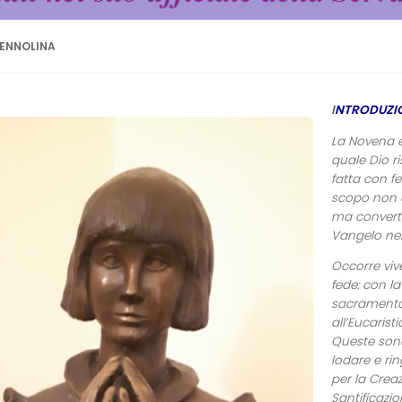
ENNOLINA
I
NTRODUZI
La Novena è
quale Dio r
fatta con f
scopo non è
ma convertir
Vangelo ne
Occorre viv
fede: con l
sacramental
all’Eucaris
Queste sono 
lodare e rin
per la Creaz
Santificazi