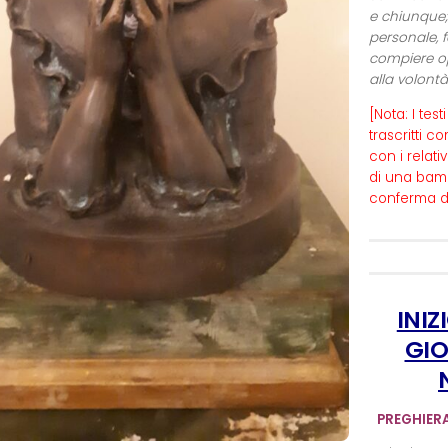
e chiunque;
personale, 
compiere op
alla volontà
[Nota: I test
trascritti c
con i relati
di una bamb
conferma de
INIZ
GIO
PREGHIERA