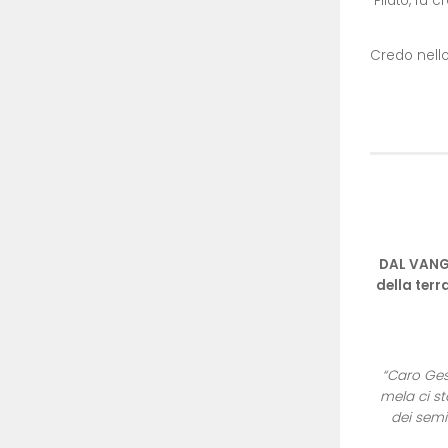
Pilato, fu c
Credo nello
DAL VANGEL
della terr
“Caro Ges
mela ci st
dei semi