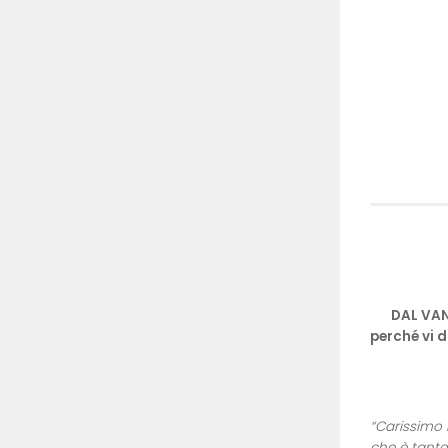
DAL VANG
perché vi d
“Carissimo 
che è tanto