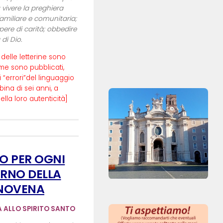
 vivere la preghiera
familiare e comunitaria;
ere di carità; obbedire
 di Dio.
i delle letterine sono
ome sono pubblicati,
vi “errori”del linguaggio
ina di sei anni, a
lla loro autenticità]
IO PER OGNI
RNO DELLA
NOVENA
 ALLO SPIRITO SANTO