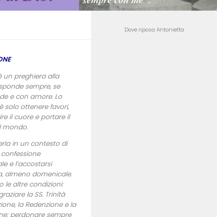
Dove riposa Antonietta
ONE
 un preghiera alla
isponde sempre, se
ede e con amore. Lo
 solo ottenere favori,
e il cuore e portare il
l mondo.
erla in un contesto di
a confessione
e e l’accostarsi
tia, almeno domenicale.
le altre condizioni:
graziare la SS. Trinità
ione, la Redenzione e la
one; perdonare sempre