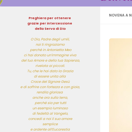
NOVENA A N
Preghiera per ottenere 
grazie per intercessione 
della Serva di Dio
O Dio, Padre degli umili,

noi ti ringraziamo

 perché in Antonietta Meo

ci hai donato un’immagine viva

 del tuo Amore e della tua Sapienza,

rivelata ai piccoli.

Tu, che le hai dato la Grazia

di essere unita alla 

Croce del Signore Gesù

e di soffrire con fortezza e con gioia,

rendila gloriosa 

anche ora sulla terra,

 perché sia per tutti

 un esempio luminoso 

di fedeltà al Vangelo,

 concedi a noi il suo amore 

semplice

 e ardente all’Eucarestia 
