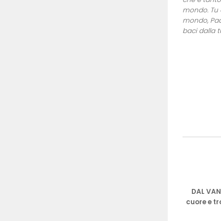
mondo. Tu c
mondo, Padr
baci dalla tu
DAL VANG
cuore e tr