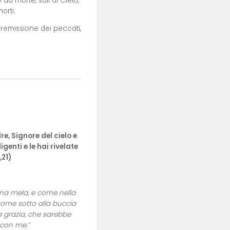
ò da morte, salì al Cielo,
orti.
a remissione dei peccati,
e, Signore del cielo e
genti e le hai rivelate
,21)
una mela, e come nella
 come sotto alla buccia
ua grazia, che sarebbe
con me.”