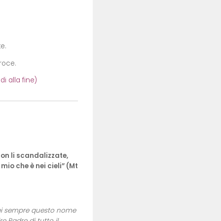
e.
roce.
i alla fine)
on li scandalizzate,
mio che è nei cieli” (Mt
rei sempre questo nome
 Padre di tutto il