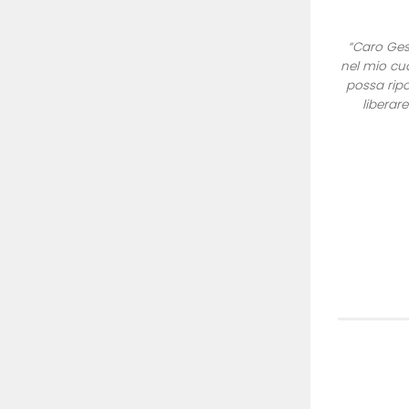
“Caro Gesù
nel mio cuo
possa ripo
liberar