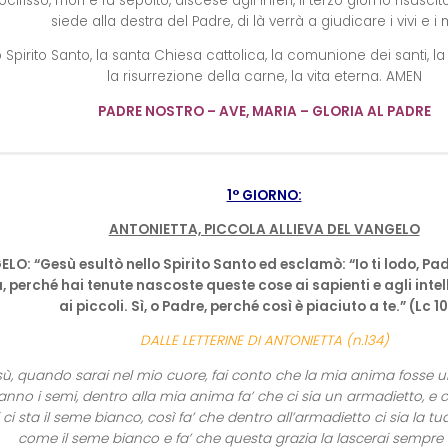
rocifisso, morì e fu sepolto, discese agli inferi, il terzo giorno risuscit
siede alla destra del Padre, di là verrà a giudicare i vivi e i m
 Spirito Santo, la santa Chiesa cattolica, la comunione dei santi, l
la risurrezione della carne, la vita eterna. AMEN
PADRE NOSTRO – AVE, MARIA – GLORIA AL PADRE
1° GIORNO:
ANTONIETTA, PICCOLA ALLIEVA DEL VANGELO
O: “Gesù esultò nello Spirito Santo ed esclamò: “Io ti lodo, Padr
a, perché hai tenute nascoste queste cose ai sapienti e agli intelli
ai piccoli. Sì, o Padre, perché così è piaciuto a te.” (Lc 10
DALLE LETTERINE DI ANTONIETTA (n.134)
ù, quando sarai nel mio cuore, fai conto che la mia anima fosse 
anno i semi, dentro alla mia anima fa’ che ci sia un armadietto, e
 ci sta il seme bianco, così fa’ che dentro all’armadietto ci sia la t
come il seme bianco e fa’ che questa grazia la lascerai sempre